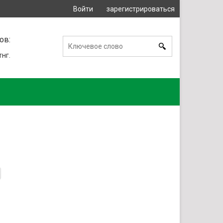
Войти
зарегистрироваться
или
ов:
тнг.