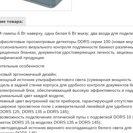
ие товара:
-лампы 6 Вт наверху, одна белая 6 Вт внизу; два входа для подклю
афиолетовые просмотровые детекторы DORS серии 100 (новая мо
ссионального визуального контроля подлинности банкнот различных
щищенных бланках, документов удостоверяющих личность, акцизны
рафической продукции.
ительные особенности:
новый эргономичный дизайн;
мощный источник ультрафиолетового света (суммарная мощность 1
щель в задней стенке корпуса для удобного контроля документов 
электронный блок, обеспечивающий высокую эффективность и на
уникальный цвет каждой модели;
темный цвет внутренней части приборов, гарантирующий отсутств
широкое просветное поле с измерительной линейкой для удобного
DORS 125, DORS 135 и DORS 145);
возможность подключения оптической лупы с подсветкой DORS 10 
меток DORS 15 (в моделях DORS 135 и DORS 145);
светодиодный источник верхнего косопадающего белого света для 