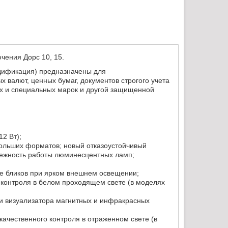
чения Дорс 10, 15.
дификация) предназначены для
 валют, ценных бумаг, документов строгого учета
х и специальных марок и другой защищенной
2 Вт);
больших форматов; новый отказоустойчивый
дежность работы люминесцентных ламп;
ие бликов при ярком внешнем освещении;
 контроля в белом проходящем свете (в моделях
и визуализатора магнитных и инфракрасных
качественного контроля в отраженном свете (в