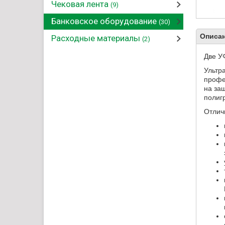
Чековая лента
(9)
Банковское оборудование
(30)
Описан
Расходные материалы
(2)
Две УФ
Ультр
профе
на за
полиг
Отлич