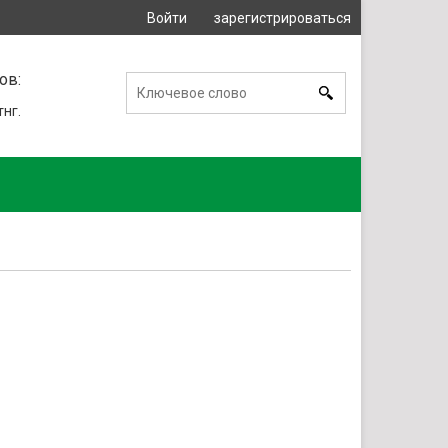
Войти
зарегистрироваться
или
ов:
тнг.