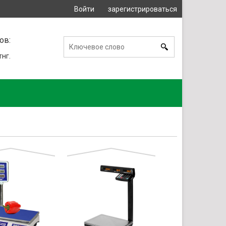
Войти
зарегистрироваться
или
ов:
тнг.