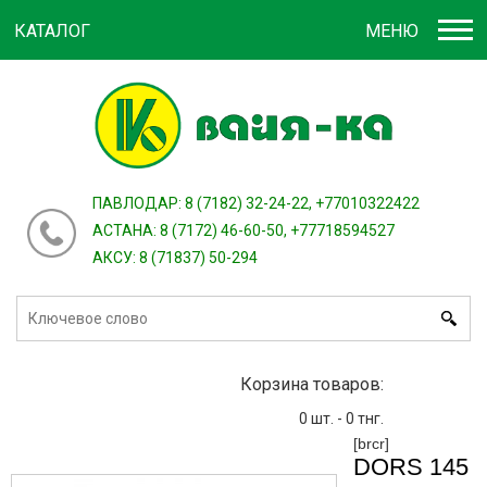
КАТАЛОГ
МЕНЮ
Войти
зарегистрироваться
или
ПАВЛОДАР: 8 (7182) 32-24-22, +77010322422
АСТАНА: 8 (7172) 46-60-50, +77718594527
АКСУ: 8 (71837) 50-294
Корзина товаров:
0
шт. -
0
тнг.
[brcr]
DORS 145