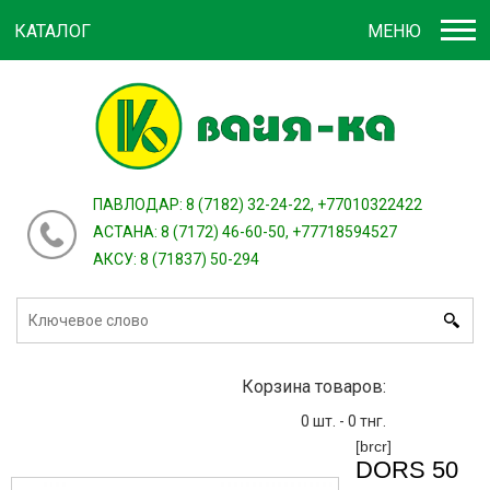
КАТАЛОГ
МЕНЮ
Войти
зарегистрироваться
или
ПАВЛОДАР: 8 (7182) 32-24-22, +77010322422
АСТАНА: 8 (7172) 46-60-50, +77718594527
АКСУ: 8 (71837) 50-294
Корзина товаров:
0
шт. -
0
тнг.
[brcr]
DORS 50