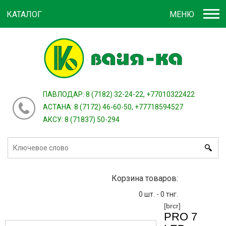
КАТАЛОГ
МЕНЮ
Войти
зарегистрироваться
или
ПАВЛОДАР: 8 (7182) 32-24-22, +77010322422
АСТАНА: 8 (7172) 46-60-50, +77718594527
АКСУ: 8 (71837) 50-294
Корзина товаров:
0
шт. -
0
тнг.
[brcr]
PRO 7