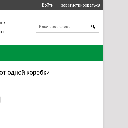
Войти
зарегистрироваться
или
ов:
тнг.
 от одной коробки