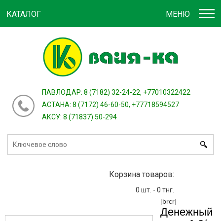
КАТАЛОГ
МЕНЮ
Войти
зарегистрироваться
или
ПАВЛОДАР: 8 (7182) 32-24-22, +77010322422
АСТАНА: 8 (7172) 46-60-50, +77718594527
АКСУ: 8 (71837) 50-294
Корзина товаров:
0
шт. -
0
тнг.
[brcr]
Денежный