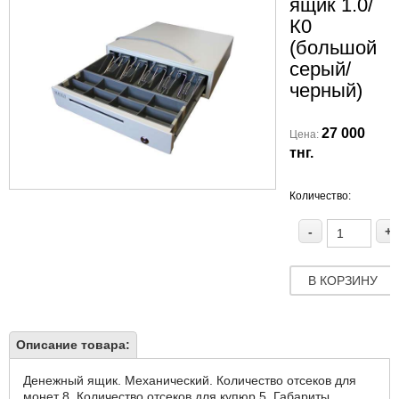
ящик 1.0/
К0
(большой
серый/
черный)
27 000
Цена:
тнг.
Количество:
-
+
В КОРЗИНУ
Описание товара:
Денежный ящик. Механический. Количество отсеков для
монет 8. Количество отсеков для купюр 5. Габариты