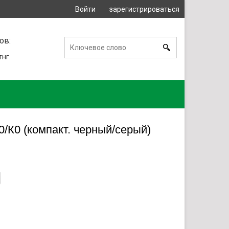
Войти
зарегистрироваться
или
ов:
тнг.
/К0 (компакт. черный/серый)