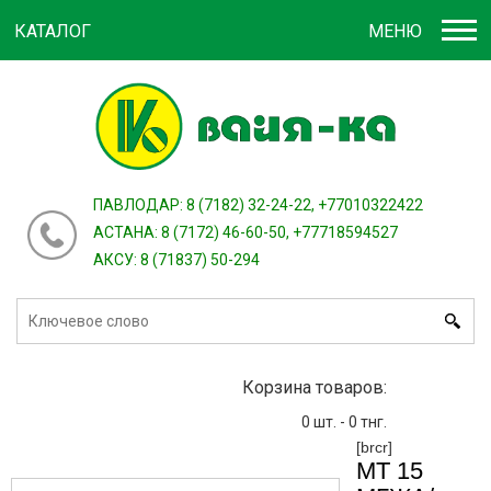
КАТАЛОГ
МЕНЮ
Войти
зарегистрироваться
или
ПАВЛОДАР: 8 (7182) 32-24-22, +77010322422
АСТАНА: 8 (7172) 46-60-50, +77718594527
АКСУ: 8 (71837) 50-294
Корзина товаров:
0
шт. -
0
тнг.
[brcr]
МТ 15