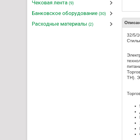
Чековая лента
(9)
Банковское оборудование
(30)
Описан
Расходные материалы
(2)
32/5/1
Стиль
Элект
техно
питан
Торго
ТН). 
Торго