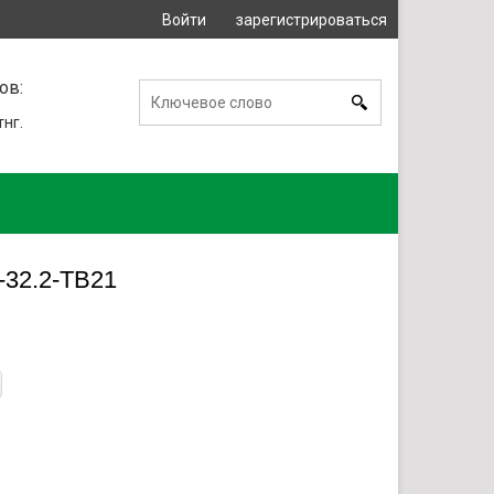
Войти
зарегистрироваться
или
ов:
тнг.
-32.2-ТВ21