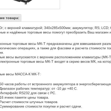
ие товара:
0г; с верхней клавиатурой; 340х285х500мм; аккумулятор; RS; LCD; 6
ные и надёжные торговые весы помогут преобразить Ваш магазин и
ронные торговые весы МК-Т предназначены для взвешивания различ
логических операциях, а также для фасовки и расчета стоимости т
ия.
вые весы выпускаются с верхним расположением клавиатуры (МК-Т
Электронные торговые весы МК-Т входят в серию весов МК, на кото
вые весы МАССА-К МК-Т:
50 часов работы от встроенного аккумулятора в энергосберегающ
Диапазон рабочих температур: от -10 до +40 С.
Интерфейс RS232 для связи с РС.
16 ячеек памяти цены товара.
Расчет стоимости штучных товаров.
Суммирование стоимости покупки и расчет сдачи.