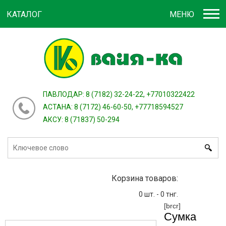
КАТАЛОГ
МЕНЮ
Войти
зарегистрироваться
или
ПАВЛОДАР: 8 (7182) 32-24-22, +77010322422
АСТАНА: 8 (7172) 46-60-50, +77718594527
АКСУ: 8 (71837) 50-294
Корзина товаров:
0
шт. -
0
тнг.
[brcr]
Сумка