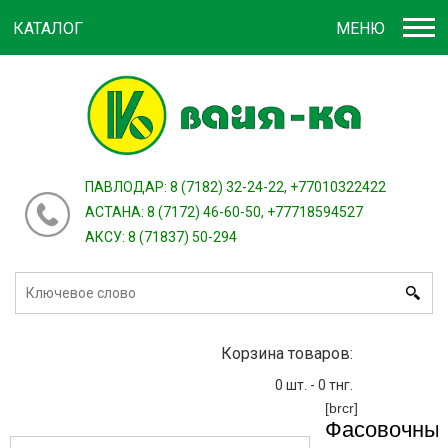
КАТАЛОГ
МЕНЮ
Войти
зарегистрироваться
или
ПАВЛОДАР: 8 (7182) 32-24-22, +77010322422
АСТАНА: 8 (7172) 46-60-50, +77718594527
АКСУ: 8 (71837) 50-294
Корзина товаров:
0
шт. -
0
тнг.
[brcr]
Фасовочны