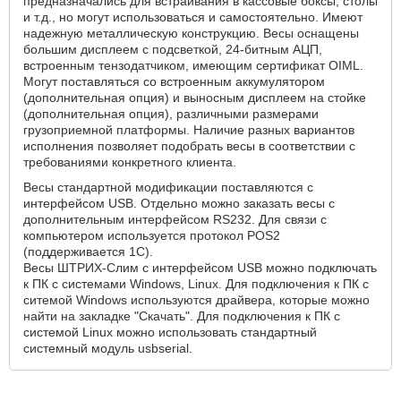
предназначались для встраивания в кассовые боксы, столы
и т.д., но могут использоваться и самостоятельно. Имеют
надежную металлическую конструкцию. Весы оснащены
большим дисплеем с подсветкой, 24-битным АЦП,
встроенным тензодатчиком, имеющим сертификат OIML.
Могут поставляться со встроенным аккумулятором
(дополнительная опция) и выносным дисплеем на стойке
(дополнительная опция), различными размерами
грузоприемной платформы. Наличие разных вариантов
исполнения позволяет подобрать весы в соответствии с
требованиями конкретного клиента.
Весы стандартной модификации поставляются с
интерфейсом USB. Отдельно можно заказать весы с
дополнительным интерфейсом RS232. Для связи с
компьютером используется протокол POS2
(поддерживается 1С).
Весы ШТРИХ-Слим с интерфейсом USB можно подключать
к ПК с системами Windows, Linux. Для подключения к ПК с
ситемой Windows используются драйвера, которые можно
найти на закладке "Скачать". Для подключения к ПК с
системой Linux можно использовать стандартный
системный модуль usbserial.