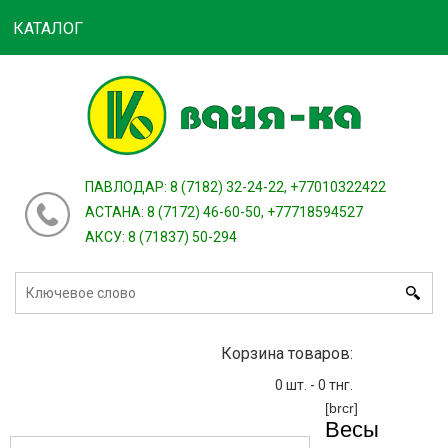
КАТАЛОГ
Войти
зарегистрироваться
или
ПАВЛОДАР: 8 (7182) 32-24-22, +77010322422
АСТАНА: 8 (7172) 46-60-50, +77718594527
АКСУ: 8 (71837) 50-294
Корзина товаров:
0
шт. -
0
тнг.
[brcr]
Весы