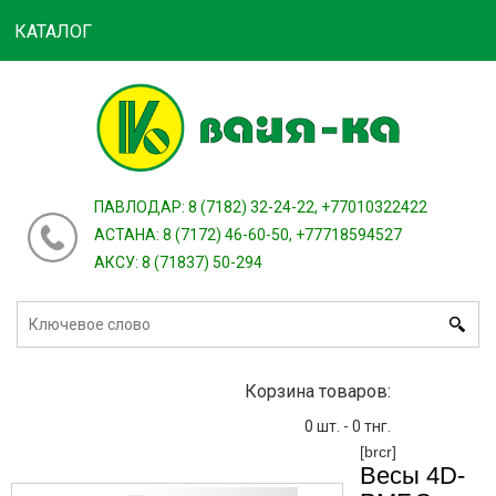
КАТАЛОГ
Войти
зарегистрироваться
или
ПАВЛОДАР: 8 (7182) 32-24-22, +77010322422
АСТАНА: 8 (7172) 46-60-50, +77718594527
АКСУ: 8 (71837) 50-294
Корзина товаров:
0
шт. -
0
тнг.
[brcr]
Весы 4D-