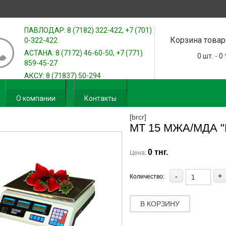
ПАВЛОДАР: 8 (7182) 322-422, +7 (701)
Корзина товар
0-322-422
АСТАНА: 8 (7172) 46-60-50, +7 (771)
0
шт. -
0
859-45-27
АКСУ: 8 (71837) 50-294
О компании
Контакты
[brcr]
МТ 15 МЖА/МДА "
0 тнг.
Цена:
-
+
Количество:
В КОРЗИНУ