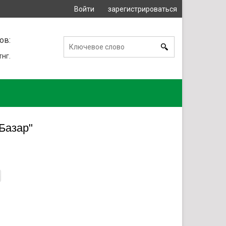
Войти
зарегистрироваться
или
ов:
тнг.
Базар"