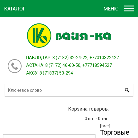
КАТАЛОГ
МЕНЮ
Войти
зарегистрироваться
или
ПАВЛОДАР: 8 (7182) 32-24-22, +77010322422
АСТАНА: 8 (7172) 46-60-50, +77718594527
АКСУ: 8 (71837) 50-294
Корзина товаров:
0
шт. -
0
тнг.
[brcr]
Торговые