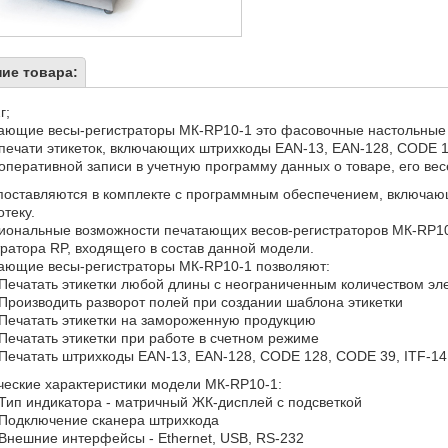
ие товара:
г;
ающие весы-регистраторы МК-RP10-1 это фасовочные настольные 
печати этикеток, включающих штрихкоды EAN-13, EAN-128, CODE 1
оперативной записи в учетную программу данных о товаре, его вес
поставляются в комплекте с программным обеспечением, включающ
теку.
иональные возможности печатающих весов-регистраторов МК-RP1
тратора RP, входящего в состав данной модели.
ающие весы-регистраторы МК-RP10-1 позволяют:
Печатать этикетки любой длины с неограниченным количеством эл
Производить разворот полей при создании шаблона этикетки
Печатать этикетки на замороженную продукцию
Печатать этикетки при работе в счетном режиме
Печатать штрихкоды EAN-13, EAN-128, CODE 128, CODE 39, ITF-14
ческие характеристики модели МК-RP10-1:
Тип индикатора - матричный ЖК-дисплей с подсветкой
Подключение сканера штрихкода
Внешние интерфейсы - Ethernet, USB, RS-232