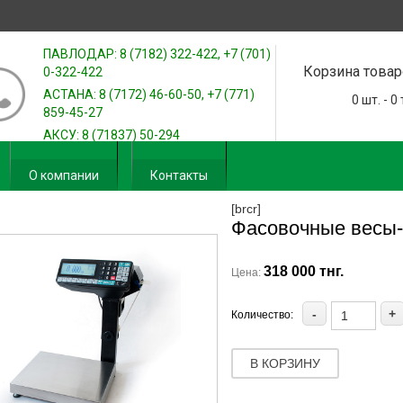
ПАВЛОДАР: 8 (7182) 322-422, +7 (701)
Корзина товар
0-322-422
АСТАНА: 8 (7172) 46-60-50, +7 (771)
0
шт. -
0
859-45-27
АКСУ: 8 (71837) 50-294
О компании
Контакты
[brcr]
Фасовочные весы-
318 000 тнг.
Цена:
-
+
Количество:
В КОРЗИНУ