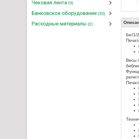
Чековая лента
(9)
Банковское оборудование
(30)
Описан
Расходные материалы
(2)
6кг/1/2
Печат
Весы 
библио
Функц
регис
Печат
Техни