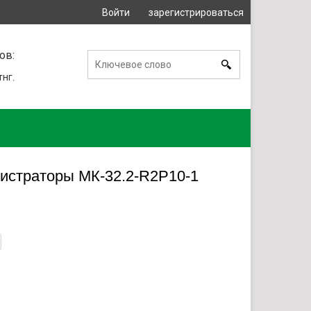
Войти
зарегистрироваться
или
ов:
тнг.
гистраторы МК-32.2-R2P10-1