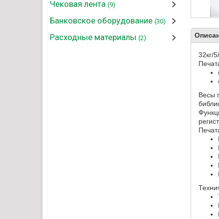
Чековая лента
(9)
Банковское оборудование
(30)
Описан
Расходные материалы
(2)
32кг/5
Печат
Весы 
библио
Функц
регис
Печат
Техни