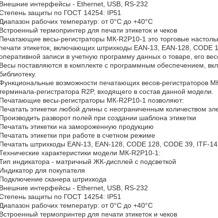
Внешние интерфейсы - Ethernet, USB, RS-232
Степень защиты по ГОСТ 14254: IP51
Диапазон рабочих температур: от 0°C до +40°C
Встроенный термопринтер для печати этикеток и чеков
Печатающие весы-регистраторы МК-R2P10-1 это торговые настоль
печати этикеток, включающих штрихкоды EAN-13, EAN-128, CODE 1
оперативной записи в учетную программу данных о товаре, его вес
Весы поставляются в комплекте с программным обеспечением, вкл
библиотеку.
Функциональные возможности печатающих весов-регистраторов М
терминала-регистратора R2P, входящего в состав данной модели.
Печатающие весы-регистраторы МК-R2P10-1 позволяют:
Печатать этикетки любой длины с неограниченным количеством эл
Производить разворот полей при создании шаблона этикетки
Печатать этикетки на замороженную продукцию
Печатать этикетки при работе в счетном режиме
Печатать штрихкоды EAN-13, EAN-128, CODE 128, CODE 39, ITF-14
Технические характеристики модели МК-R2P10-1:
Тип индикатора - матричный ЖК-дисплей с подсветкой
Индикатор для покупателя
Подключение сканера штрихкода
Внешние интерфейсы - Ethernet, USB, RS-232
Степень защиты по ГОСТ 14254: IP51
Диапазон рабочих температур: от 0°C до +40°C
Встроенный термопринтер для печати этикеток и чеков