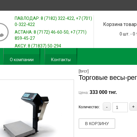
ПАВЛОДАР: 8 (7182) 322-422, +7 (701)
Корзина товар
0-322-422
АСТАНА: 8 (7172) 46-60-50, +7 (771)
0
шт. -
0
859-45-27
АКСУ: 8 (71837) 50-294
О компании
Контакты
[brcr]
Торговые весы-ре
333 000 тнг.
Цена:
-
+
Количество:
В КОРЗИНУ