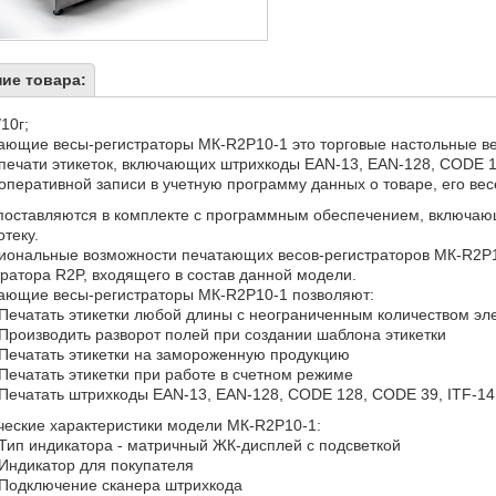
ие товара:
/10г;
ающие весы-регистраторы МК-R2P10-1 это торговые настольные в
печати этикеток, включающих штрихкоды EAN-13, EAN-128, CODE 1
оперативной записи в учетную программу данных о товаре, его вес
поставляются в комплекте с программным обеспечением, включающ
теку.
иональные возможности печатающих весов-регистраторов МК-R2P
тратора R2P, входящего в состав данной модели.
ающие весы-регистраторы МК-R2P10-1 позволяют:
Печатать этикетки любой длины с неограниченным количеством эл
Производить разворот полей при создании шаблона этикетки
Печатать этикетки на замороженную продукцию
Печатать этикетки при работе в счетном режиме
Печатать штрихкоды EAN-13, EAN-128, CODE 128, CODE 39, ITF-14
ческие характеристики модели МК-R2P10-1:
Тип индикатора - матричный ЖК-дисплей с подсветкой
Индикатор для покупателя
Подключение сканера штрихкода