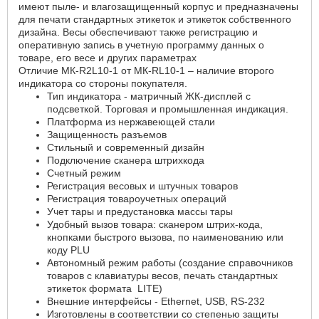
имеют пыле- и влагозащищенный корпус и предназначены
для печати стандартных этикеток и этикеток собственного
дизайна. Весы обеспечивают также регистрацию и
оперативную запись в учетную программу данных о
товаре, его весе и других параметрах
Отличие МК-R2L10-1 от МК-RL10-1 – наличие второго
индикатора со стороны покупателя.
Тип индикатора - матричный ЖК-дисплей с
подсветкой. Торговая и промышленная индикация.
Платформа из нержавеющей стали
Защищенность разъемов
Стильный и современный дизайн
Подключение сканера штрихкода
Счетный режим
Регистрация весовых и штучных товаров
Регистрация товароучетных операций
Учет тары и предустановка массы тары
Удобный вызов товара: сканером штрих-кода,
кнопками быстрого вызова, по наименованию или
коду PLU
Автономный режим работы (создание справочников
товаров с клавиатуры весов, печать стандартных
этикеток формата LITE)
Внешние интерфейсы - Ethernet, USB, RS-232
Изготовлены в соответствии со степенью защиты