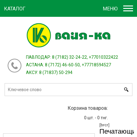
КАТАЛОГ
МЕНЮ
Войти
зарегистрироваться
или
ПАВЛОДАР: 8 (7182) 32-24-22, +77010322422
АСТАНА: 8 (7172) 46-60-50, +77718594527
АКСУ: 8 (71837) 50-294
Корзина товаров:
0
шт. -
0
тнг.
[brcr]
Печатающи