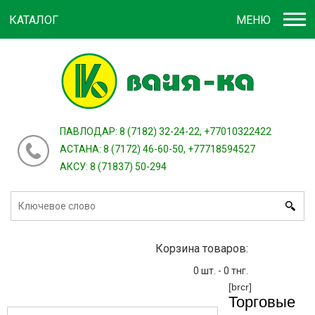
КАТАЛОГ
МЕНЮ
Войти
зарегистрироваться
или
ПАВЛОДАР: 8 (7182) 32-24-22, +77010322422
АСТАНА: 8 (7172) 46-60-50, +77718594527
АКСУ: 8 (71837) 50-294
Корзина товаров:
0
шт. -
0
тнг.
[brcr]
Торговые