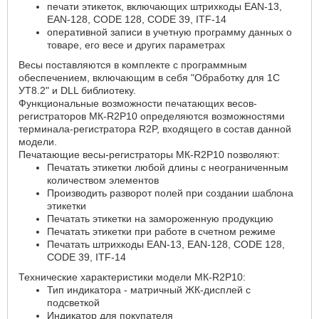
печати этикеток, включающих штрихкоды EAN-13,
EAN-128, CODE 128, CODE 39, ITF-14
оперативной записи в учетную программу данных о
товаре, его весе и других параметрах
Весы поставляются в комплекте с программным
обеспечением, включающим в себя "Обработку для 1С
УТ8.2" и DLL библиотеку.
Функциональные возможности печатающих весов-
регистраторов МК-R2P10 определяются возможностями
терминала-регистратора R2P, входящего в состав данной
модели.
Печатающие весы-регистраторы МК-R2P10 позволяют:
Печатать этикетки любой длины с неограниченным
количеством элементов
Производить разворот полей при создании шаблона
этикетки
Печатать этикетки на замороженную продукцию
Печатать этикетки при работе в счетном режиме
Печатать штрихкоды EAN-13, EAN-128, CODE 128,
CODE 39, ITF-14
Технические характеристики модели МК-R2P10:
Тип индикатора - матричный ЖК-дисплей с
подсветкой
Индикатор для покупателя