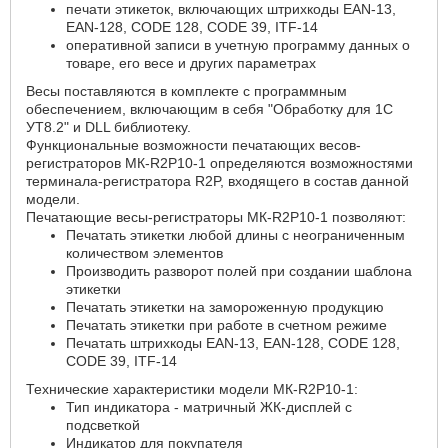
печати этикеток, включающих штрихкоды EAN-13,
EAN-128, CODE 128, CODE 39, ITF-14
оперативной записи в учетную программу данных о
товаре, его весе и других параметрах
Весы поставляются в комплекте с программным
обеспечением, включающим в себя "Обработку для 1С
УТ8.2" и DLL библиотеку.
Функциональные возможности печатающих весов-
регистраторов МК-R2P10-1 определяются возможностями
терминала-регистратора R2P, входящего в состав данной
модели.
Печатающие весы-регистраторы МК-R2P10-1 позволяют:
Печатать этикетки любой длины с неограниченным
количеством элементов
Производить разворот полей при создании шаблона
этикетки
Печатать этикетки на замороженную продукцию
Печатать этикетки при работе в счетном режиме
Печатать штрихкоды EAN-13, EAN-128, CODE 128,
CODE 39, ITF-14
Технические характеристики модели МК-R2P10-1:
Тип индикатора - матричный ЖК-дисплей с
подсветкой
Индикатор для покупателя