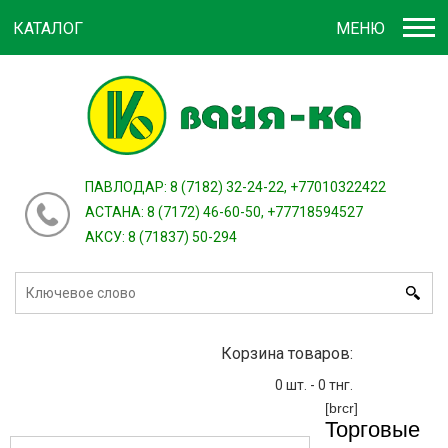
КАТАЛОГ
МЕНЮ
Войти
зарегистрироваться
или
ПАВЛОДАР: 8 (7182) 32-24-22, +77010322422
АСТАНА: 8 (7172) 46-60-50, +77718594527
АКСУ: 8 (71837) 50-294
Корзина товаров:
0
шт. -
0
тнг.
[brcr]
Торговые