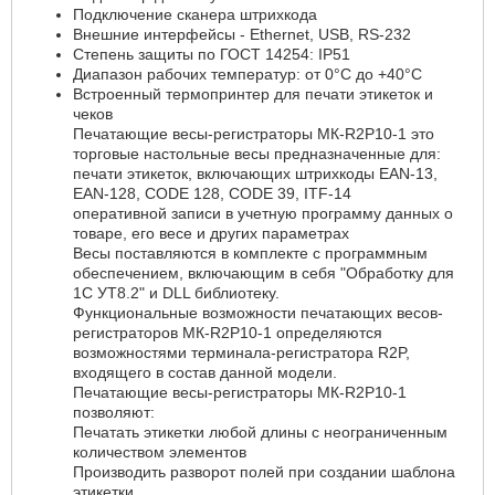
Подключение сканера штрихкода
Внешние интерфейсы - Ethernet, USB, RS-232
Степень защиты по ГОСТ 14254: IP51
Диапазон рабочих температур: от 0°C до +40°C
Встроенный термопринтер для печати этикеток и
чеков
Печатающие весы-регистраторы МК-R2P10-1 это
торговые настольные весы предназначенные для:
печати этикеток, включающих штрихкоды EAN-13,
EAN-128, CODE 128, CODE 39, ITF-14
оперативной записи в учетную программу данных о
товаре, его весе и других параметрах
Весы поставляются в комплекте с программным
обеспечением, включающим в себя "Обработку для
1С УТ8.2" и DLL библиотеку.
Функциональные возможности печатающих весов-
регистраторов МК-R2P10-1 определяются
возможностями терминала-регистратора R2P,
входящего в состав данной модели.
Печатающие весы-регистраторы МК-R2P10-1
позволяют:
Печатать этикетки любой длины с неограниченным
количеством элементов
Производить разворот полей при создании шаблона
этикетки